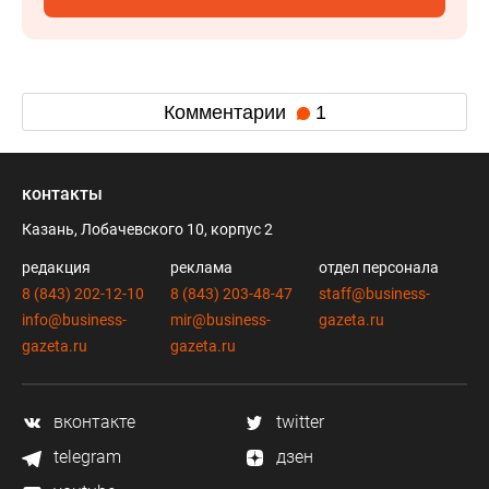
Комментарии
1
контакты
Казань, Лобачевского 10, корпус 2
редакция
реклама
отдел персонала
8 (843) 202-12-10
8 (843) 203-48-47
staff@business-
info@business-
mir@business-
gazeta.ru
gazeta.ru
gazeta.ru
вконтакте
twitter
telegram
дзен