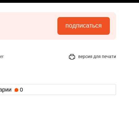
подписаться
er
версия для печати
арии
0