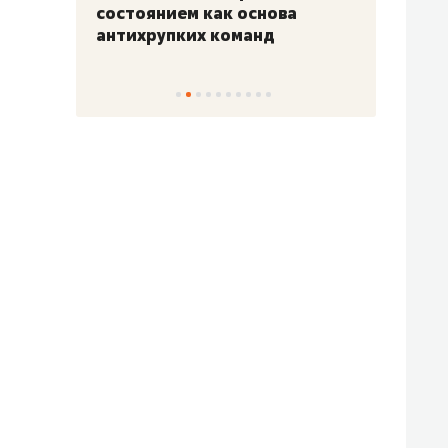
«Гонка Героев»
Казан