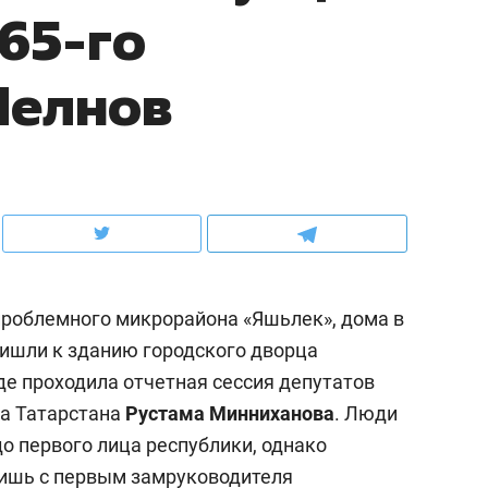
65-го
ов и
о трехкратном росте цен, дотошных
школьной формы о конт
клиентах и чудных запросах мастеров
налогах и развитии без 
Челнов
роблемного микрорайона «Яшьлек», дома в
ришли к зданию городского дворца
де проходила отчетная сессия депутатов
ндуем
Рекомендуем
та Татарстана
Рустама Минниханова
. Люди
мер до квартиры и Face
Опыт выживания в дик
о первого лица республики, однако
сто ключа: какой будет
природе, работа
лишь с первым замруководителя
асность в ЖК «Нова»
с ментальным и физич