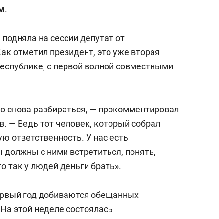
состоянием как основа
м
.
антихрупких команд
подняла на сессии депутат от
Как отметил президент, это уже вторая
еспублике, с первой волной совместными
до снова разбираться, — прокомментировал
. — Ведь тот человек, который собрал
ую ответственность. У нас есть
 должны с ними встретиться, понять,
 так у людей деньги брать».
ервый год добиваются обещанных
.
На этой неделе
состоялась