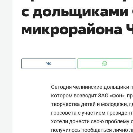
с дольщиками 
рынки, почему надо знать аксакал
чем интересен Оман?
микрорайона 
Сегодня челнинские дольщики п
котором возводит ЗАО «Фон», п
творчества детей и молодежи, г
Рекомендуем
Рекоме
горсовета с участием президен
Как ГК «МИР ГРУПП» и ВТБ
150 ка
хотели донести свою проблему д
создают оазис жилого
ID вме
получилось пообщаться лично 
комфорта под Казанью
безоп