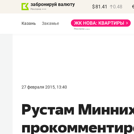
забронируй валюту
$
81.41
0.48
Казань
Закамье
Василь Мазитов
МАРТ
27 февраля 2015, 13:40
«Не зная местных
Рустам Минни
правил, бизнес может
потерять минимум
прокомментир
полгода»
Как бизнесу выйти на зарубежные