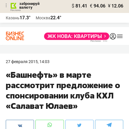
забронируй
$
81.41
€
94.06
¥
12.06
валюту
17.3°
22.4°
Казань
Москва
27 февраля 2015, 14:03
«Башнефть» в марте
рассмотрит предложение о
спонсировании клуба КХЛ
«Салават Юлаев»