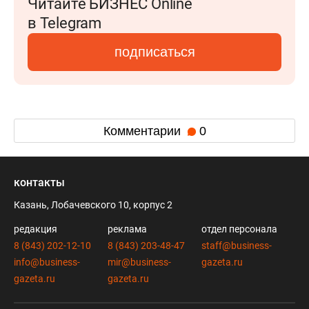
Читайте БИЗНЕС Online
в Telegram
подписаться
Комментарии
0
контакты
Казань, Лобачевского 10, корпус 2
редакция
реклама
отдел персонала
8 (843) 202-12-10
8 (843) 203-48-47
staff@business-
info@business-
mir@business-
gazeta.ru
gazeta.ru
gazeta.ru