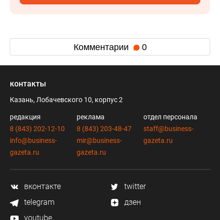
Комментарии
0
контакты
Казань, Лобачевского 10, корпус 2
редакция
реклама
отдел персонала
8 (843) 202-12-10
8 (843) 203-48-47
staff@business-
info@business-
mir@business-
gazeta.ru
gazeta.ru
gazeta.ru
вконтакте
twitter
telegram
дзен
youtube