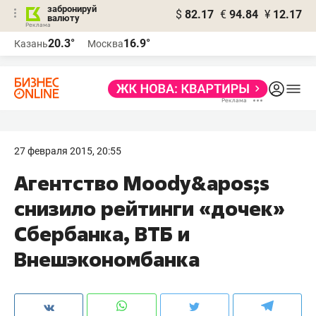
забронируй
$
82.17
€
94.84
¥
12.17
валюту
20.3°
16.9°
Казань
Москва
27 февраля 2015, 20:55
Агентство Moody&apos;s
снизило рейтинги «дочек»
Сбербанка, ВТБ и
Внешэкономбанка