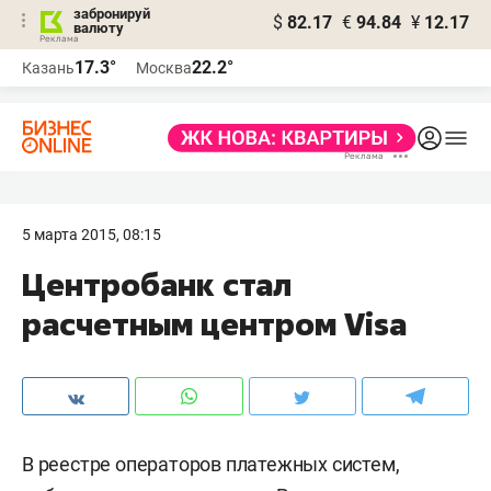
забронируй
$
82.17
€
94.84
¥
12.17
валюту
17.3°
22.2°
Казань
Москва
5 марта 2015, 08:15
Центробанк стал
расчетным центром Visa
В реестре операторов платежных систем,