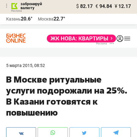
забронируй
$
82.17
€
94.84
¥
12.17
валюту
20.6°
22.7°
Казань
Москва
5 марта 2015, 08:52
В Москве ритуальные
услуги подорожали на 25%.
В Казани готовятся к
повышению