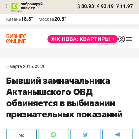
забронируй
$
80.93
€
93.19
¥
11.97
валюту
18.8°
20.3°
Казань
Москва
5 марта 2015, 09:20
Бывший замначальника
Актанышского ОВД
обвиняется в выбивании
признательных показаний