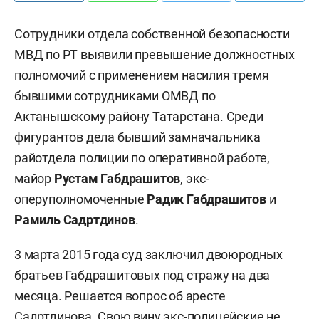
Сотрудники отдела собственной безопасности
МВД по РТ выявили превышение должностных
полномочий с применением насилия тремя
бывшими сотрудниками ОМВД по
Актанышскому району Татарстана. Среди
фигурантов дела бывший замначальника
райотдела полиции по оперативной работе,
майор
Рустам Габдрашитов
, экс-
оперуполномоченные
Радик Габдрашитов
и
Рамиль Садртдинов
.
3 марта 2015 года суд заключил двоюродных
братьев Габдрашитовых под стражу на два
месяца. Решается вопрос об аресте
Садртдинова. Свою вину экс-полицейские не