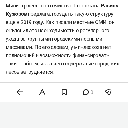
Министр лесного хозяйства Татарстана
Равиль
Кузюров
предлагал создать такую структуру
еще в 2019 году. Как писали местные СМИ, он
объяснил это необходимостью регулярного
ухода за крупными городскими лесными
массивами. По его словам, у минлесхоза нет
полномочий и возможности финансировать
такие работы, из-за чего содержание городских
лесов затрудняется.
В Казани расположены несколько крупных
0
лесных массивов и лесопарков, среди которых
Ометьевский лес, лес на Дубравной, лесопарк
Лебяжье, Дербышкинский сосновый лес,
Ноксинский и Азинский леса, а также природный
заказник «Русско-Немецкая Швейцария».