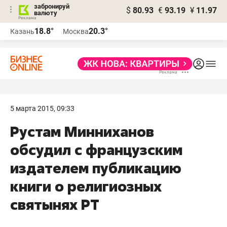
забронируй
$
80.93
€
93.19
¥
11.97
валюту
18.8°
20.3°
Казань
Москва
5 марта 2015, 09:33
Рустам Минниханов
обсудил с французским
издателем публикацию
книги о религиозных
святынях РТ