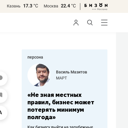
17.3
°С
22.4
°С
Казань
Москва
персона
Василь Мазитов
Роман Об
МАРТ
«Готовые
та
«Не зная местных
«Мне лучше
правил, бизнес может
не заработать 
ть
потерять минимум
чем потерять
полгода»
репутацию»
Как бизнесу выйти на зарубежные
Владелец отделочной ф