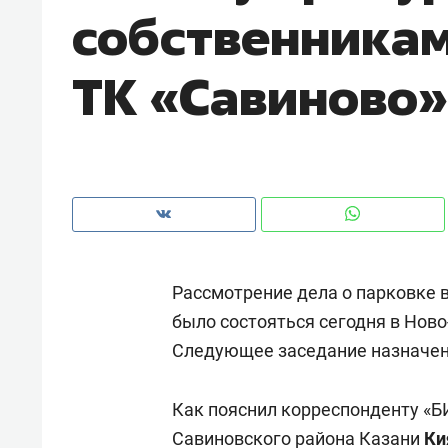
собственникам
рынки, почему надо знать аксакалов и
о трехк
чем интересен Оман?
клиента
ТК «Савиново»
Рассмотрение дела о парковке в
было состояться сегодня в Нов
Следующее заседание назначено
Рекомендуем
Рекомендуем
Как ГК «МИР ГРУПП» и ВТБ
150 камер 
Как пояснил корреспонденту «Б
создают оазис жилого
ID вместо к
комфорта под Казанью
Савиновского района Казани
безопаснос
Ки