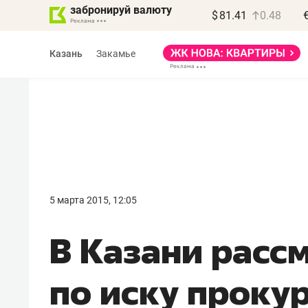
забронируй валюту
$
81.41
0.48
Казань
Закамье
Василь Мазитов
МАРТ
5 марта 2015, 12:05
«Не зная местных
«Мне
В Казани расс
правил, бизнес может
не з
потерять минимум
чем 
по иску проку
полгода»
репу
Как бизнесу выйти на зарубежные
Владел