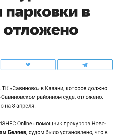
 парковки в
ратном росте цен, дотошных
школьной формы о контрафакте,
х и чудных запросах мастеров
налогах и развитии без кредитов
 отложено
 ТК «Савиново» в Казани, которое должно
о-Савиновском районном суде, отложено.
 на 8 апреля.
Рекомендуем
до квартиры и Face
Опыт выживания в дикой
ИЗНЕС Online» помощник прокурора Ново-
люча: какой будет
природе, работа
ть в ЖК «Нова»
ям Беляев
, судом было установлено, что в
с ментальным и физическим