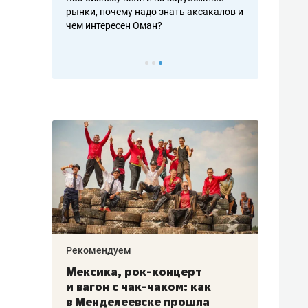
рынки, почему надо знать аксакалов и
о трехкратном росте цен
чем интересен Оман?
клиентах и чудных запро
Рекомендуем
Рекомендуем
Мексика, рок-концерт
«Прорывы 
и вагон с чак-чаком: как
30 метров»
в Менделеевске прошла
лечит под