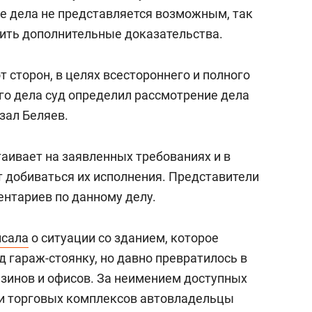
состоянием как основа
е дела не представляется возможным, так
антихрупких команд
ить дополнительные доказательства.
т сторон, в целях всестороннего и полного
го дела суд определил рассмотрение дела
азал Беляев.
таивает на заявленных требованиях и в
т добиваться их исполнения. Представители
ентариев по данному делу.
исала
о ситуации со зданием, которое
 гараж-стоянку, но давно превратилось в
зинов и офисов. За неимением доступных
ии торговых комплексов автовладельцы