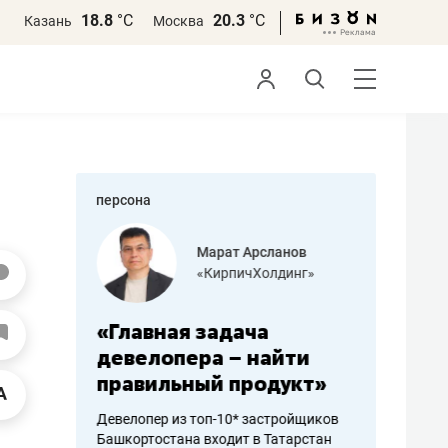
18.8
°С
20.3
°С
Казань
Москва
персона
азитов
Марат Арсланов
«КирпичХолдинг»
ных
«Главная задача
«Мама г
 может
девелопера – найти
помогае
мум
правильный продукт»
от болез
себя жи
Девелопер из топ-10* застройщиков
Башкортостана входит в Татарстан
арубежные
Наследница б