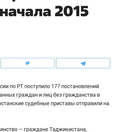
 начала 2015
школьной формы о контрафакте,
рынки, почему надо зна
налогах и развитии без кредитов
чем интересен Оман?
сии по РТ поступило 177 постановлений
анных граждан и лиц без гражданства в
станские судебные приставы отправили на
ндуем
Рекомендуем
выживания в дикой
Мексика, рок-концерт
де, работа
и вагон с чак-чаком: ка
инство — граждане Таджикистана,
тальным и физическим
в Менделеевске прошл