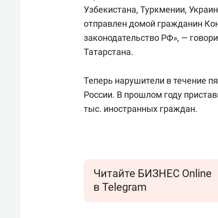
отвечают личным
состо
Узбекистана, Туркмении, Украи
имуществом!»
антих
отправлен домой гражданин Ко
законодательство РФ», — говор
Татарстана.
Теперь нарушители в течение пя
России. В прошлом году приста
тыс. иностранных граждан.
Читайте БИЗНЕС Online
в Telegram