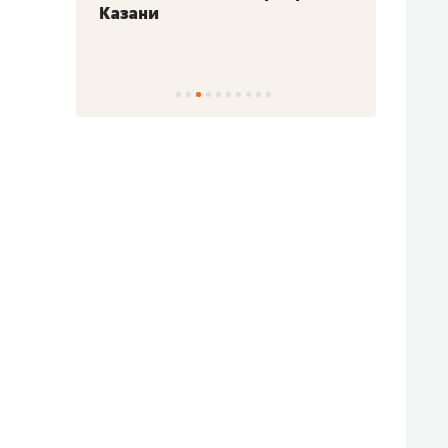
Казани
набер