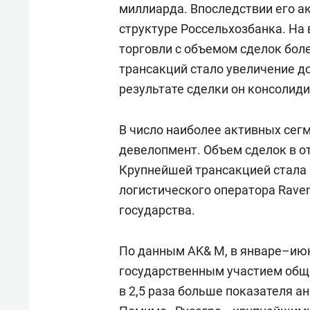
миллиарда. Впоследствии его а
структуре Россельхозбанка. На 
торговли с объемом сделок бол
трансакций стало увеличение д
результате сделки он консолид
В число наиболее активных сег
девелопмент. Объем сделок в от
Крупнейшей трансакцией стала
логистического оператора Rave
государства.
По данным AK& M, в январе–июн
государственным участием общ
в 2,5 раза больше показателя а