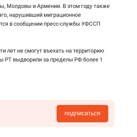
янием как основа
«Гонка Героев»
ны, Молдовы и Армении. В этом году также
рупких команд
нго, нарушивший миграционное
ится в сообщении пресс-службы УФССП
ти лет не смогут въехать на территорию
вы РТ выдворили за пределы РФ более 1
подписаться