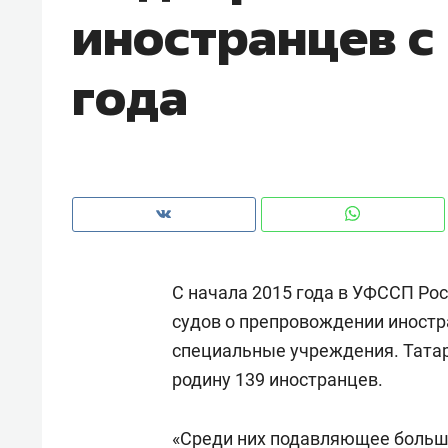
иностранцев с
с ЖК «Иволга» в Зеленодольске
года
С начала 2015 года в УФССП Рос
судов о препровождении иностр
специальные учреждения. Татар
Рекомендуем
Рекоме
родину 139 иностранцев.
«В банкротствах сегодня
Опыт 
ищут не активы, а людей,
приро
которые ими управляли. Они
«Среди них подавляющее больш
с мен