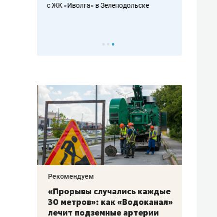
с ЖК «Иволга» в Зеленодольске
ть аксакалов и
школьной фор
налогах и раз
Рекомендуем
Рекоме
«Прорывы случались каждые
Не то
к
30 метров»: как «Водоканал»
гастр
а
лечит подземные артерии
задае