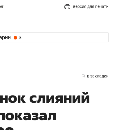
er
версия для печати
арии
3
в закладки
нок слияний
показал