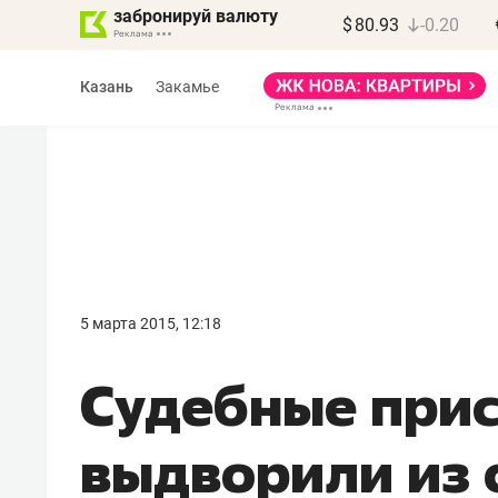
забронируй валюту
$
80.93
-0.20
Казань
Закамье
Марат Арсланов
«КирпичХолдинг»
5 марта 2015, 12:18
«Главная задача
Судебные прис
девелопера – найти
правильный продукт»
выдворили из 
Девелопер из топ-10* застройщико
Башкортостана входит в Татарстан