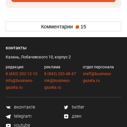
Комментарии
15
контакты
Казань, Лобачевского 10, корпус 2
редакция
реклама
отдел персонала
8 (843) 202-12-10
8 (843) 203-48-47
staff@business-
info@business-
mir@business-
gazeta.ru
gazeta.ru
gazeta.ru
вконтакте
twitter
telegram
дзен
youtube