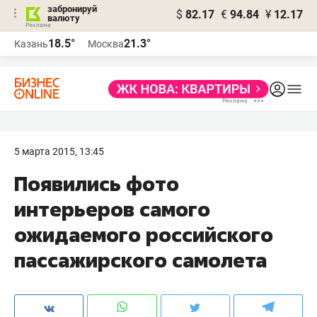
забронируй
$
82.17
€
94.84
¥
12.17
валюту
18.5°
21.3°
Казань
Москва
5 марта 2015, 13:45
Появились фото
интерьеров самого
ожидаемого российского
пассажирского самолета