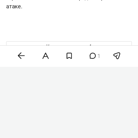
атаке.
Комментарии
1
1
8 августа 2026, 18:40
Минобороны РФ сообщило
об ударах по военным
складам в порту Одессы