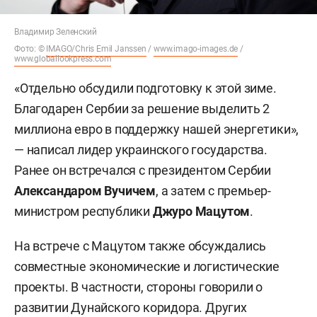
Владимир Зеленский
Фото: ©
IMAGO/Chris Emil Janssen
/
www.imago-images.de
/
www.globallookpress.com
«Отдельно обсудили подготовку к этой зиме.
Благодарен Сербии за решение выделить 2
миллиона евро в поддержку нашей энергетики»,
— написал лидер украинского государства.
Ранее он встречался с президентом Сербии
Александаром Вучичем
, а затем с премьер-
министром республики
Джуро Мацутом
.
На встрече с Мацутом также обсуждались
совместные экономические и логистические
проекты. В частности, стороны говорили о
развитии Дунайского коридора. Других