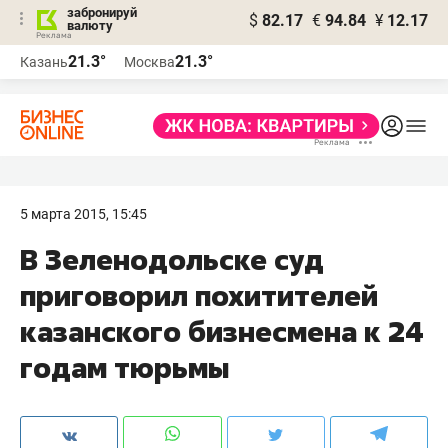
забронируй
$
82.17
€
94.84
¥
12.17
валюту
21.3°
21.3°
Казань
Москва
5 марта 2015, 15:45
В Зеленодольске суд
приговорил похитителей
казанского бизнесмена к 24
годам тюрьмы