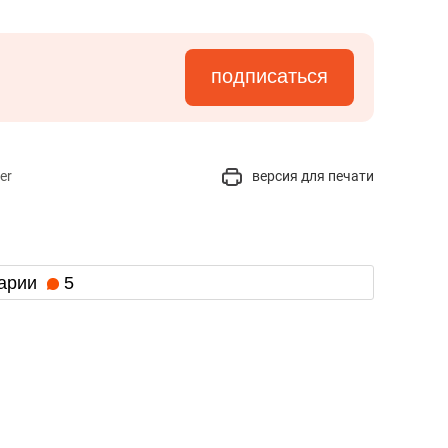
состоянием как основа
антихрупких команд
подписаться
er
версия для печати
арии
5