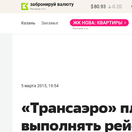
забронируй валюту
$
80.93
-0.20
Казань
Закамье
Василь Мазитов
МАРТ
5 марта 2015, 19:54
«Не зная местных
«Трансаэро» п
правил, бизнес может
потерять минимум
выполнять рей
полгода»
Как бизнесу выйти на зарубежные