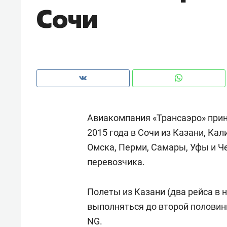
Сочи
рынки, почему надо знать аксакал
чем интересен Оман?
Авиакомпания «Трансаэро» прин
2015 года в Сочи из Казани, Ка
Омска, Перми, Самары, Уфы и Ч
перевозчика.
Рекомендуем
Рекоме
Полеты из Казани (два рейса в 
Как ГК «МИР ГРУПП» и ВТБ
150 ка
выполняться до второй половин
создают оазис жилого
ID вме
NG.
комфорта под Казанью
безоп