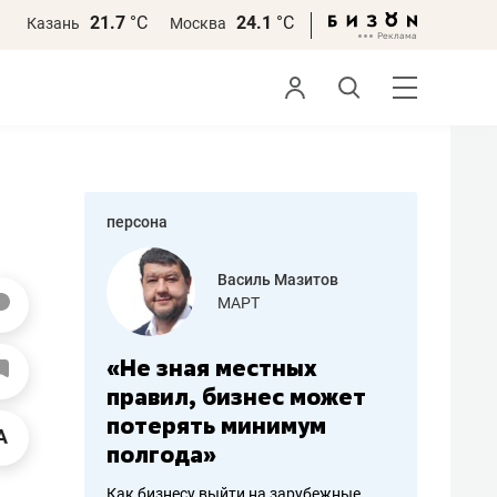
21.7
°С
24.1
°С
Казань
Москва
персона
еменова
Василь Мазитов
»
МАРТ
а: работа
«Не зная местных
«Мне лу
ечься
правил, бизнес может
не зара
вствовать
потерять минимум
чем пот
полгода»
репутац
пошиву
Как бизнесу выйти на зарубежные
Владелец от