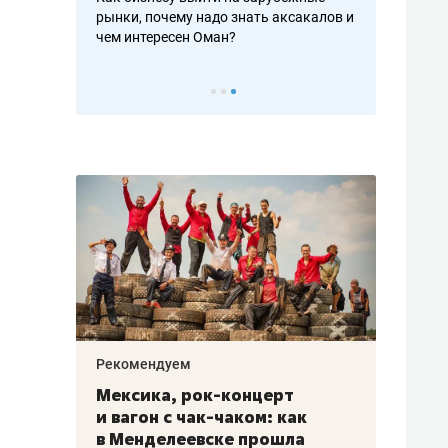
рафакте,
рынки, почему надо знать аксакалов и
о трехкратно
кредитов
чем интересен Оман?
клиентах и ч
Рекомендуем
Рекоме
ой
Мексика, рок-концерт
«Прор
и вагон с чак-чаком: как
30 ме
еским
в Менделеевске прошла
лечит