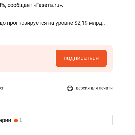
состоянием как основа
,3%, сообщает
«Газета.ru»
.
антихрупких команд
 прогнозируется на уровне $2,19 млрд.,
.
подписаться
er
версия для печати
арии
1