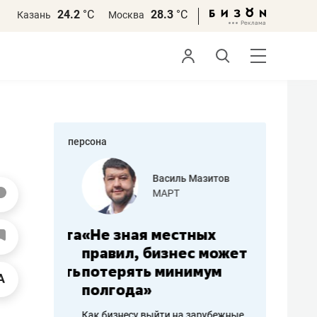
24.2
°С
28.3
°С
Казань
Москва
персона
еменова
Василь Мазитов
»
МАРТ
а: работа
«Не зная местных
«Мне лу
ечься
правил, бизнес может
не зара
вствовать
потерять минимум
чем пот
полгода»
репутац
пошиву
Как бизнесу выйти на зарубежные
Владелец от