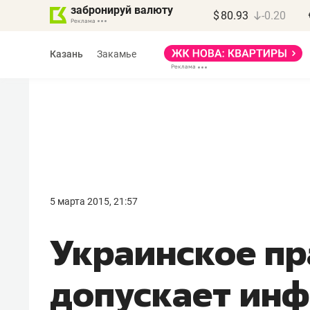
забронируй валюту
$
80.93
-0.20
Казань
Закамье
Василь Мазитов
МАРТ
5 марта 2015, 21:57
«Не зная местных
Украинское пр
правил, бизнес может
потерять минимум
допускает ин
полгода»
Как бизнесу выйти на зарубежные