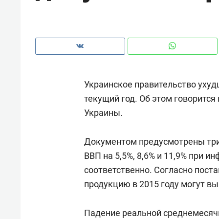
рынки, почему надо знать аксакал
чем интересен Оман?
Украинское правительство уху
текущий год. Об этом говорится
Украины.
Документом предусмотрены три
ВВП на 5,5%, 8,6% и 11,9% при ин
соответственно. Согласно пос
Рекомендуем
Рекоме
продукцию в 2015 году могут выр
Как ГК «МИР ГРУПП» и ВТБ
150 ка
создают оазис жилого
ID вме
Падение реальной среднемесяч
комфорта под Казанью
безоп