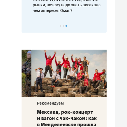
рафакте,
рынки, почему надо знать аксакалов и
о трехкратно
кредитов
чем интересен Оман?
клиентах и ч
Рекомендуем
Рекоме
ой
Мексика, рок-концерт
«Прор
и вагон с чак-чаком: как
30 ме
еским
в Менделеевске прошла
лечит