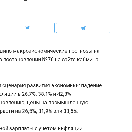
ов и
о трехкратном росте цен, дотошных
школьной формы о конт
клиентах и чудных запросах мастеров
налогах и развитии без 
дшило макроэкономические прогнозы на
 в постановлении №76 на сайте кабмина
 сценария развития экономики: падение
фляции в 26,7%, 38,1% и 42,8%
тановлению, цены на промышленную
ндуем
Рекомендуем
асти на 26,5%, 31,9% или 33,5%.
мер до квартиры и Face
Опыт выживания в дик
сто ключа: какой будет
природе, работа
ной зарплаты с учетом инфляции
асность в ЖК «Нова»
с ментальным и физич