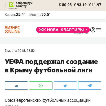
забронируй
$
80.93
€
93.19
¥
11.97
валюту
25.4°
30.5°
Казань
Москва
5 марта 2015, 23:52
УЕФА поддержал создание
в Крыму футбольной лиги
Союз европейских футбольных ассоциаций