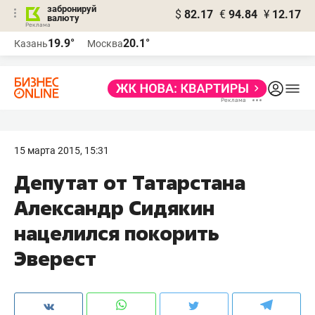
забронируй
$
82.17
€
94.84
¥
12.17
валюту
19.9°
20.1°
Казань
Москва
15 марта 2015, 15:31
Депутат от Татарстана
Александр Сидякин
нацелился покорить
Эверест