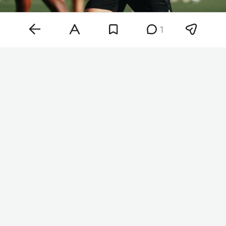
1
Фото:
spartak.com
Напомним, «Спартак»
купил
Даку у «Рубина» за
11 млн евро. Это третья самая дорогая покупка
нападающего в истории клуба.
Даку выступал за «Рубин» с 2023 года. За время