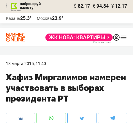
забронируй
$
82.17
€
94.84
¥
12.17
валюту
25.3°
23.9°
Казань
Москва
18 марта 2015, 11:40
Хафиз Миргалимов намерен
участвовать в выборах
президента РТ