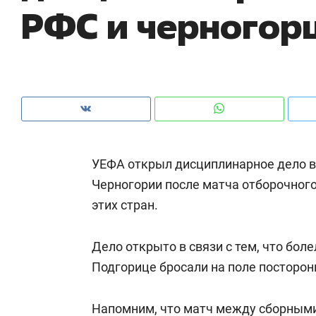
РФС и черногор
очему надо знать аксакалов и
о трехкратном росте цен, дотошных
ресен Оман?
клиентах и чудных запросах мастеро
УЕФА открыл дисциплинарное дело 
Черногории после матча отборочного
этих стран.
Дело открыто в связи с тем, что бол
Рекомендуем
Реком
Подгорице бросали на поле посторо
ВТБ
150 камер до квартиры и Face
Опыт
ID вместо ключа: какой будет
прир
Напомним, что матч между сборными
ю
безопасность в ЖК «Нова»
с ме