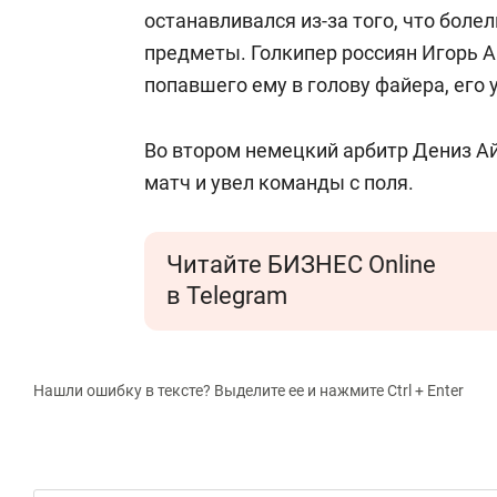
состо
останавливался из-за того, что боле
анти
предметы. Голкипер россиян Игорь А
попавшего ему в голову файера, его у
Во втором немецкий арбитр Дениз А
матч и увел команды с поля.
Читайте БИЗНЕС Online
в Telegram
Нашли ошибку в тексте? Выделите ее и нажмите Ctrl + Enter