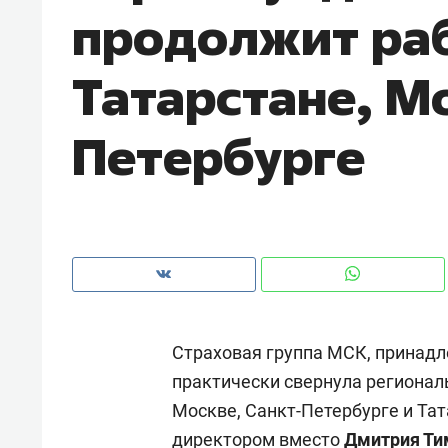
продолжит раб
рынки, почему надо знать аксакал
чем интересен Оман?
Татарстане, М
Петербурге
Страховая группа МСК, принадл
Рекомендуем
Рекоме
практически свернула регионал
Как ГК «МИР ГРУПП» и ВТБ
150 ка
Москве, Санкт-Петербурге и Тат
создают оазис жилого
ID вме
комфорта под Казанью
безоп
директором вместо
Дмитрия Ти