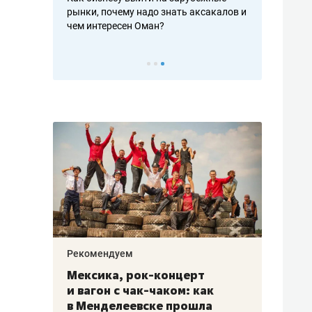
рафакте,
рынки, почему надо знать аксакалов и
о трехкратно
кредитов
чем интересен Оман?
клиентах и ч
Рекомендуем
Рекоме
ой
Мексика, рок-концерт
«Прор
и вагон с чак-чаком: как
30 ме
еским
в Менделеевске прошла
лечит