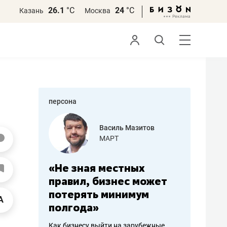
26.1
°С
24
°С
Казань
Москва
персона
еменова
Василь Мазитов
»
МАРТ
а: работа
«Не зная местных
«Мне лу
ечься
правил, бизнес может
не зара
вствовать
потерять минимум
чем пот
полгода»
репутац
пошиву
Как бизнесу выйти на зарубежные
Владелец от