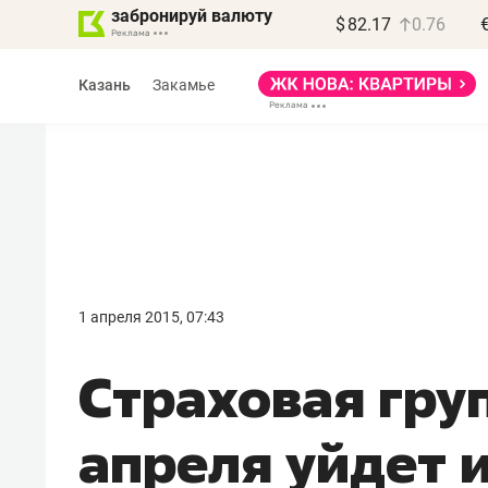
забронируй валюту
$
82.17
0.76
Казань
Закамье
Василь Мазитов
МАРТ
1 апреля 2015, 07:43
«Не зная местных
Страховая гру
правил, бизнес может
потерять минимум
апреля уйдет и
полгода»
Как бизнесу выйти на зарубежные