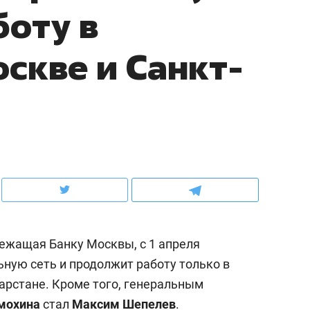
оту в
ов и
о трехкратном росте цен, дотошных
школьной формы о конт
клиентах и чудных запросах мастеров
налогах и развитии без 
оскве и Санкт-
ежащая Банку Москвы, с 1 апреля
ндуем
Рекомендуем
ьную сеть и продолжит работу только в
мер до квартиры и Face
Опыт выживания в дик
арстане. Кроме того, генеральным
сто ключа: какой будет
природе, работа
асность в ЖК «Нова»
с ментальным и физич
мохина
стал
Максим Шепелев
.