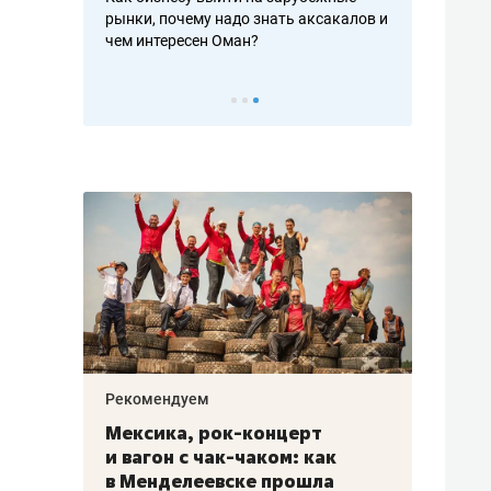
рафакте,
рынки, почему надо знать аксакалов и
о трехкратно
кредитов
чем интересен Оман?
клиентах и ч
Рекомендуем
Рекоме
ой
Мексика, рок-концерт
«Прор
и вагон с чак-чаком: как
30 ме
еским
в Менделеевске прошла
лечит