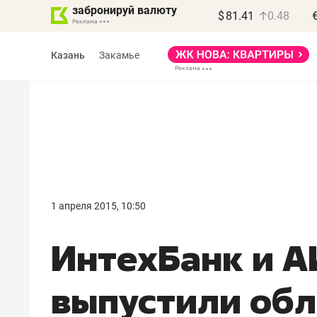
забронируй валюту
$
81.41
0.48
Казань
Закамье
Василь Мазитов
МАРТ
1 апреля 2015, 10:50
«Не зная местных
ИнтехБанк и 
правил, бизнес может
потерять минимум
выпустили об
полгода»
Как бизнесу выйти на зарубежные