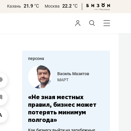
21.9
°С
22.2
°С
Казань
Москва
персона
еменова
Василь Мазитов
»
МАРТ
а: работа
«Не зная местных
«Мне лу
ечься
правил, бизнес может
не зара
вствовать
потерять минимум
чем пот
полгода»
репутац
пошиву
Как бизнесу выйти на зарубежные
Владелец от