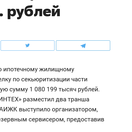
. рублей
ов и
о трехкратном росте цен, дотошных
школьной формы о конт
клиентах и чудных запросах мастеров
налогах и развитии без 
по ипотечному жилищному
лку по секьюритизации части
ую сумму 1 080 199 тысяч рублей.
 ИНТЕХ» разместил два транша
ндуем
Рекомендуем
к АИЖК выступило организатором,
мер до квартиры и Face
Опыт выживания в дик
резервным сервисером, предоставив
сто ключа: какой будет
природе, работа
асность в ЖК «Нова»
с ментальным и физич