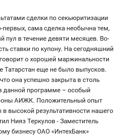
состоянием как основа
антихрупких команд
ьтатами сделки по секьюритизации
о-первых, сама сделка необычна тем,
й пул в течение девяти месяцев. Во-
ть ставки по купону. На сегодняшний
о говорит о хорошей маржинальности
е Татарстан еще не было выпусков.
 что она успешно закрыта в столь
 в данной программе – особый
ороны АИЖК. Положительный опыт
ы в высокой результативности нашего
тил Нияз Теркулов - Заместитель
ому бизнесу ОАО «ИнтехБанк»