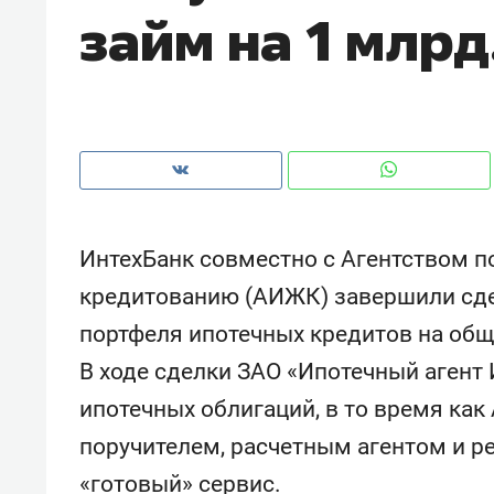
займ на 1 млрд
рынки, почему надо знать аксакал
чем интересен Оман?
ИнтехБанк совместно с Агентством 
кредитованию (АИЖК) завершили сде
портфеля ипотечных кредитов на общ
В ходе сделки ЗАО «Ипотечный агент
Рекомендуем
Рекоме
ипотечных облигаций, в то время ка
Как ГК «МИР ГРУПП» и ВТБ
150 ка
поручителем, расчетным агентом и 
создают оазис жилого
ID вме
«готовый» сервис.
комфорта под Казанью
безоп