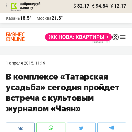
забронируй
$
82.17
€
94.84
¥
12.17
валюту
18.5°
21.3°
Казань
Москва
1 апреля 2015, 11:19
В комплексе «Татарская
усадьба» сегодня пройдет
встреча с культовым
журналом «Чаян»