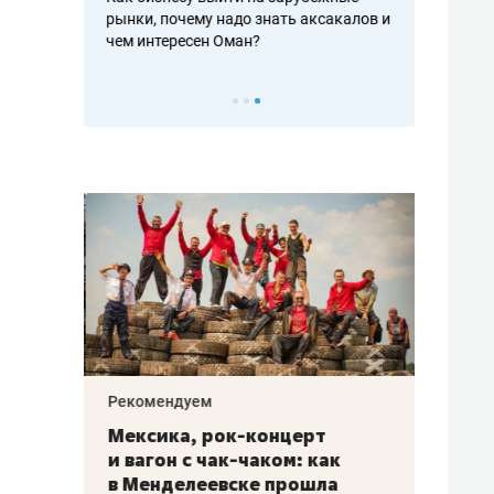
рафакте,
рынки, почему надо знать аксакалов и
о трехкратно
кредитов
чем интересен Оман?
клиентах и ч
Рекомендуем
Рекоме
ой
Мексика, рок-концерт
«Прор
и вагон с чак-чаком: как
30 ме
еским
в Менделеевске прошла
лечит