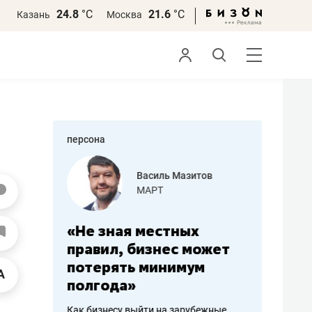
24.8
°С
21.6
°С
Казань
Москва
персона
еменова
Василь Мазитов
»
МАРТ
а: работа
«Не зная местных
«Мне лу
ечься
правил, бизнес может
не зара
вствовать
потерять минимум
чем пот
полгода»
репутац
пошиву
Как бизнесу выйти на зарубежные
Владелец от