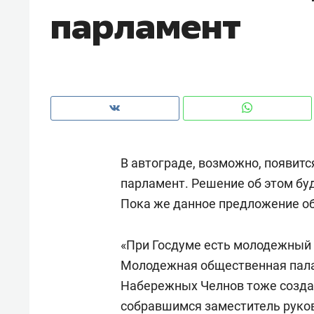
парламент
рынки, почему надо знать аксакал
чем интересен Оман?
В автограде, возможно, появит
парламент. Решение об этом буд
Пока же данное предложение об
«При Госдуме есть молодежный 
Рекомендуем
Рекоме
Молодежная общественная пала
Как ГК «МИР ГРУПП» и ВТБ
150 ка
Набережных Челнов тоже созда
создают оазис жилого
ID вме
собравшимся заместитель руков
комфорта под Казанью
безоп