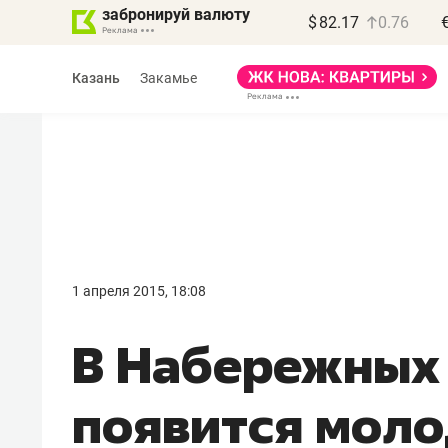
забронируй валюту
$
82.17
0.76
Казань
Закамье
Василь Мазитов
МАРТ
1 апреля 2015, 18:08
«Не зная местных
В Набережных
правил, бизнес может
потерять минимум
появится мол
полгода»
Как бизнесу выйти на зарубежные