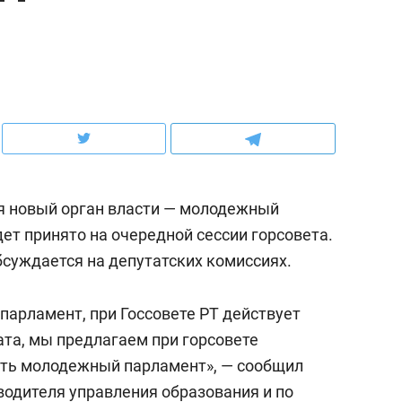
ов и
о трехкратном росте цен, дотошных
школьной формы о конт
клиентах и чудных запросах мастеров
налогах и развитии без 
ся новый орган власти — молодежный
ет принято на очередной сессии горсовета.
суждается на депутатских комиссиях.
парламент, при Госсовете РТ действует
ндуем
Рекомендуем
та, мы предлагаем при горсовете
мер до квартиры и Face
Опыт выживания в дик
ть молодежный парламент», — сообщил
сто ключа: какой будет
природе, работа
одителя управления образования и по
асность в ЖК «Нова»
с ментальным и физич