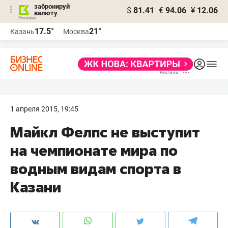
забронируй
$
81.41
€
94.06
¥
12.06
валюту
17.5°
21°
Казань
Москва
1 апреля 2015, 19:45
Майкл Фелпс не выступит
на чемпионате мира по
водным видам спорта в
Казани