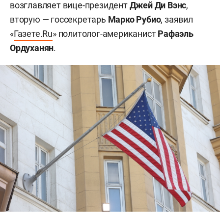
возглавляет вице-президент
Джей Ди Вэнс
,
вторую — госсекретарь
Марко Рубио
, заявил
«
Газете.Ru
» политолог-американист
Рафаэль
Ордуханян
.