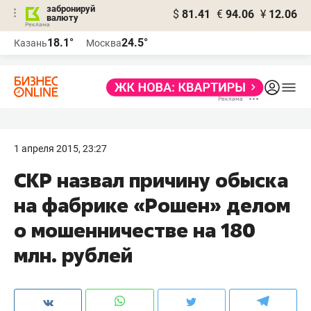
забронируй
$
81.41
€
94.06
¥
12.06
валюту
18.1°
24.5°
Казань
Москва
1 апреля 2015, 23:27
СКР назвал причину обыска
на фабрике «Рошен» делом
о мошенничестве на 180
млн. рублей