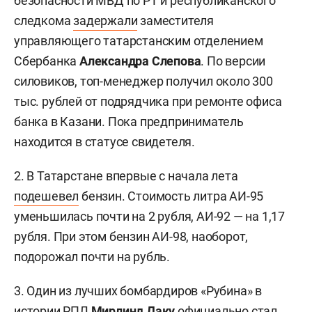
безопасности МВД по РТ и республиканского
следкома
задержали
заместителя
управляющего татарстанским отделением
Сбербанка
Александра Слепова
. По версии
силовиков, топ-менеджер получил около 300
тыс. рублей от подрядчика при ремонте офиса
банка в Казани. Пока предприниматель
находится в статусе свидетеля.
2. В Татарстане впервые с начала лета
подешевел
бензин. Стоимость литра АИ-95
уменьшилась почти на 2 рубля, АИ-92 — на 1,17
рубля. При этом бензин АИ-98, наоборот,
подорожал почти на рубль.
3. Один из лучших бомбардиров «Рубина» в
истории РПЛ
Мирлинд Даку
официально
стал