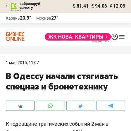
забронируй
$
81.41
€
94.06
¥
12.06
валюту
20.9°
27°
Казань
Москва
1 мая 2015, 11:07
В Одессу начали стягивать
спецназ и бронетехнику
К годовщине трагических событий 2 мая в