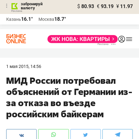
забронируй
$
80.93
€
93.19
¥
11.97
валюту
16.1°
18.7°
Казань
Москва
1 мая 2015, 14:56
МИД России потребовал
объяснений от Германии из-
за отказа во въезде
российским байкерам