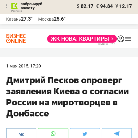
забронируй
$
82.17
€
94.84
¥
12.17
валюту
27.3°
25.6°
Казань
Москва
1 мая 2015, 17:20
Дмитрий Песков опроверг
заявления Киева о согласии
России на миротворцев в
Донбассе