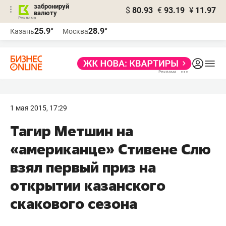
забронируй
$
80.93
€
93.19
¥
11.97
валюту
25.9°
28.9°
Казань
Москва
1 мая 2015, 17:29
Тагир Метшин на
«американце» Стивене Слю
взял первый приз на
открытии казанского
скакового сезона