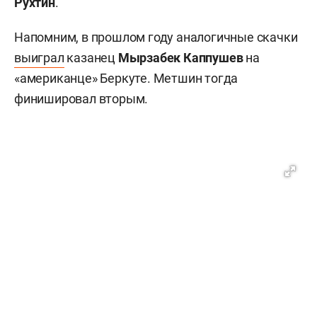
Рухтин
.
Напомним, в прошлом году аналогичные скачки
выиграл
казанец
Мырзабек Каппушев
на
«американце» Беркуте. Метшин тогда
финишировал вторым.