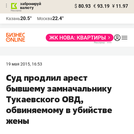
забронируй
$
80.93
€
93.19
¥
11.97
валюту
20.5°
22.4°
Казань
Москва
19 мая 2015, 16:53
Суд продлил арест
бывшему замначальнику
Тукаевского ОВД,
обвиняемому в убийстве
жены