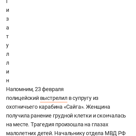
Г
и
з
а
т
у
л
л
и
н
Напомним, 23 февраля
полицейский
выстрелил
в супругу из
охотничьего карабина «Сайга». Женщина
получила ранение грудной клетки и скончалась
на месте. Трагедия произошла на глазах
малолетних детей. Начальнику отдела МВД РФ