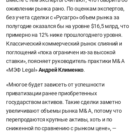
и поглощения) — процесс объединения
оживлении рынка рано. По оценкам экспертов,
компаний для расширения бизнеса, выхода на
без учета сделки с «Русагро» объем рынка за
новые рынки или оптимизации расходов. На
полугодие оказался бы на уровне $16,5 млрд, что
российском рынке такие сделки проходят
примерно на 12% ниже прошлогоднего уровня.
между крупными и средними игроками при
Классический коммерческий рынок слияний и
участии консультантов, аудиторов и
поглощений «пока ограничен из-за высокой
государственных регуляторов.
ставки», поясняет руководитель практики M& A
«МЭФ Legal»
Андрей Клименко
.
«Многое будет зависеть от успешности
приватизации ранее приобретенных
государством активов. Такие сделки заметно
увеличивают объемы рынка M& A, потому что
перепродаются крупные активы, хоть и по
сниженной по сравнению с рынком цене», —