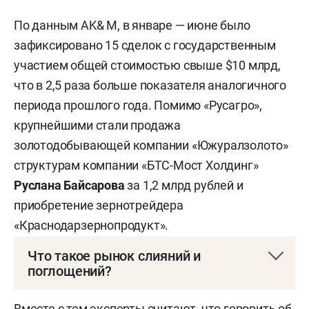
По данным AK& M, в январе — июне было
зафиксировано 15 сделок с государственным
участием общей стоимостью свыше $10 млрд,
что в 2,5 раза больше показателя аналогичного
периода прошлого года. Помимо «Русагро»,
крупнейшими стали продажа
золотодобывающей компании «Южуралзолото»
структурам компании «БТС-Мост Холдинг»
Руслана Байсарова
за 1,2 млрд рублей и
приобретение зернотрейдера
«Краснодарзернопродукт».
Что такое рынок слияний и
поглощений?
M& A (от англ. mergers and acquisitions — слияния
Вместе с тем эксперты считают, что говорить об