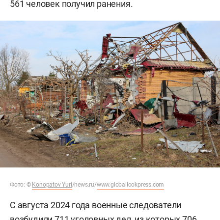
561 человек получил ранения.
Фото:
©
Konopatov Yuri
/news.ru/
www.globallookpress.com
С августа 2024 года военные следователи
возбудили 711 уголовных дел, из которых 706