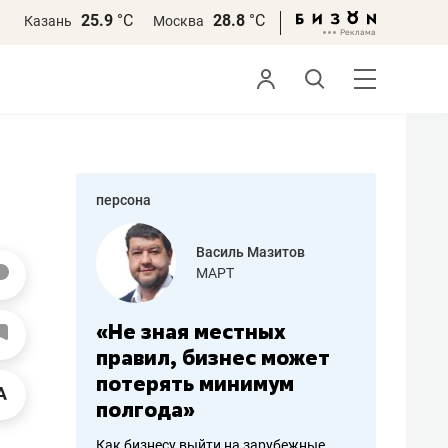
25.9
°С
28.8
°С
Казань
Москва
персона
еменова
Василь Мазитов
»
МАРТ
а: работа
«Не зная местных
«Мне лу
ечься
правил, бизнес может
не зара
вствовать
потерять минимум
чем пот
полгода»
репутац
пошиву
Как бизнесу выйти на зарубежные
Владелец от