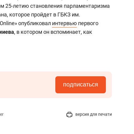
состоянием как основа
ом 25-летию становления парламентаризма
антихрупких команд
на, которое пройдет в ГБКЗ им.
Online» опубликовал
интервью
первого
миева
, в котором он вспоминает, как
подписаться
er
версия для печати