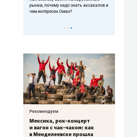
рафакте,
рынки, почему надо знать аксакалов и
о трехкратно
кредитов
чем интересен Оман?
клиентах и ч
Рекомендуем
Рекоме
ой
Мексика, рок-концерт
«Прор
и вагон с чак-чаком: как
30 ме
еским
в Менделеевске прошла
лечит