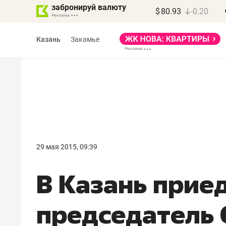
забронируй валюту
$
80.93
-0.20
Казань
Закамье
Василь Мазитов
МАРТ
29 мая 2015, 09:39
«Не зная местных
В Казань прие
правил, бизнес может
потерять минимум
председатель 
полгода»
Как бизнесу выйти на зарубежные