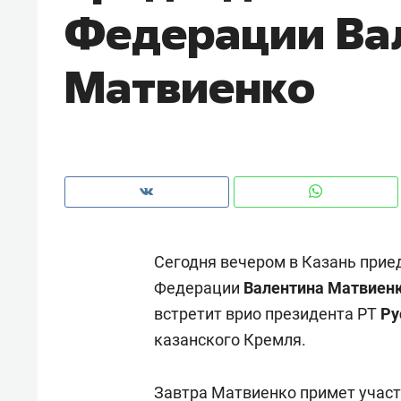
Федерации Ва
рынки, почему надо знать аксакал
чем интересен Оман?
Матвиенко
Сегодня вечером в Казань прие
Федерации
Валентина Матвиен
встретит врио президента РТ
Ру
Рекомендуем
Рекоме
казанского Кремля.
Как ГК «МИР ГРУПП» и ВТБ
150 ка
создают оазис жилого
ID вме
комфорта под Казанью
Завтра Матвиенко примет участ
безоп