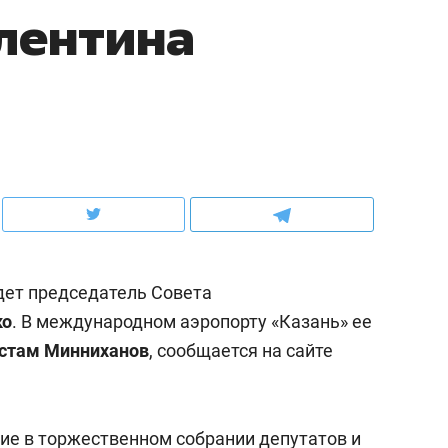
лентина
ов и
о трехкратном росте цен, дотошных
школьной формы о конт
клиентах и чудных запросах мастеров
налогах и развитии без 
дет председатель Совета
ко
. В международном аэропорту «Казань» ее
стам Минниханов
, сообщается на сайте
ндуем
Рекомендуем
мер до квартиры и Face
Опыт выживания в дик
сто ключа: какой будет
природе, работа
ие в торжественном собрании депутатов и
асность в ЖК «Нова»
с ментальным и физич