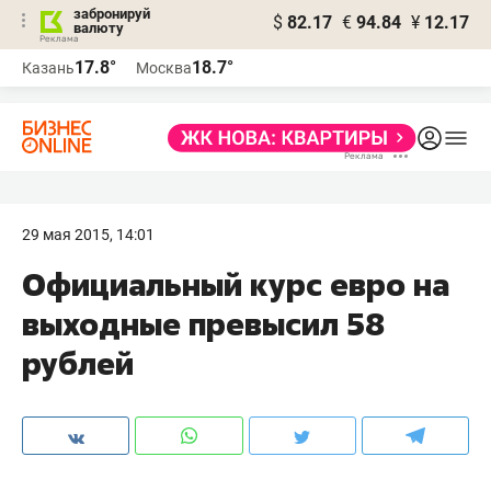
забронируй
$
82.17
€
94.84
¥
12.17
валюту
17.8°
18.7°
Казань
Москва
29 мая 2015, 14:01
Официальный курс евро на
выходные превысил 58
рублей