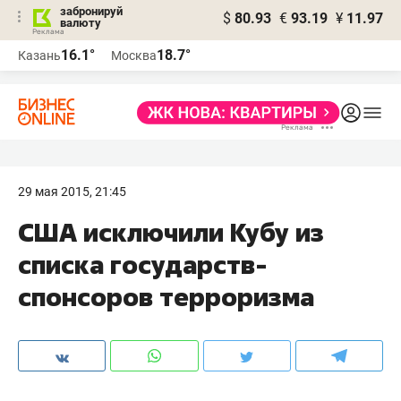
забронируй
$
80.93
€
93.19
¥
11.97
валюту
16.1°
18.7°
Казань
Москва
29 мая 2015, 21:45
США исключили Кубу из
списка государств-
спонсоров терроризма