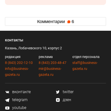
Комментарии
6
контакты
Казань, Лобачевского 10, корпус 2
редакция
реклама
отдел персонала
8 (843) 202-12-10
8 (843) 203-48-47
staff@business-
info@business-
mir@business-
gazeta.ru
gazeta.ru
gazeta.ru
вконтакте
twitter
telegram
дзен
youtube