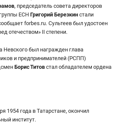
состоянием как основа
рамов
, председатель совета директоров
антихрупких команд
 группы ЕСН
Григорий Березкин
стали
ообщает forbes.ru. Сультеев был удостоен
ед отечеством» II степени.
а Невского был награжден глава
иков и предпринимателей (РСПП)
удсмен
Борис Титов
стал обладателем ордена
ря 1954 года в Татарстане, окончил
ный институт.