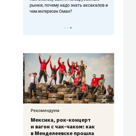
рафакте,
рынки, почему надо знать аксакалов и
о трехкратно
кредитов
чем интересен Оман?
клиентах и ч
Рекомендуем
Рекоме
ой
Мексика, рок-концерт
«Прор
и вагон с чак-чаком: как
30 ме
еским
в Менделеевске прошла
лечит