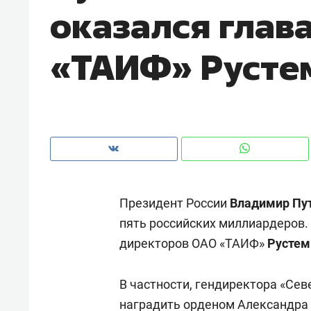
оказался глав
рынки, почему надо знать аксакал
чем интересен Оман?
«ТАИФ» Рустем
Президент России
Владимир Пу
пять российских миллиардеров. 
директоров ОАО «ТАИФ»
Рустем
Рекомендуем
Рекоме
Как ГК «МИР ГРУПП» и ВТБ
150 ка
В частности, гендиректора «Се
создают оазис жилого
ID вме
комфорта под Казанью
наградить орденом Александра 
безоп