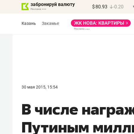
забронируй валюту
$
80.93
-0.20
Казань
Закамье
Василь Мазитов
МАРТ
30 мая 2015, 15:54
«Не зная местных
В числе награ
правил, бизнес может
потерять минимум
Путиным милл
полгода»
Как бизнесу выйти на зарубежные