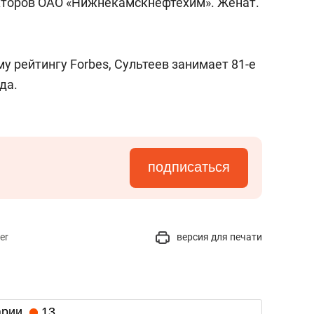
екторов ОАО «Нижнекамскнефтехим». Женат.
му рейтингу Forbes, Сультеев занимает 81-е
да.
подписаться
er
версия для печати
арии
13