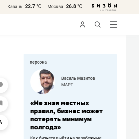
22.7
°С
26.8
°С
Казань
Москва
персона
еменова
Василь Мазитов
»
МАРТ
а: работа
«Не зная местных
«Мне лу
ечься
правил, бизнес может
не зара
вствовать
потерять минимум
чем пот
полгода»
репутац
пошиву
Как бизнесу выйти на зарубежные
Владелец от