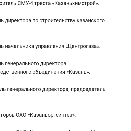
оитель СМУ-4 треста «Казаньхимстрой».
ель директора по строительству казанского
ель начальника управления
«
Центрогаза
»
.
ель генерального директора
водственного объединения
«
Казань».
ель генерального директора, председатель
кторов ОАО «Казаньоргсинтез».