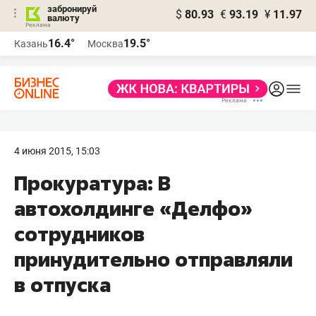
забронируй
$
80.93
€
93.19
¥
11.97
валюту
16.4°
19.5°
Казань
Москва
4 июня 2015, 15:03
Прокуратура: В
автохолдинге «Делфо»
сотрудников
принудительно отправляли
в отпуска