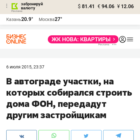
забронируй
$
81.41
€
94.06
¥
12.06
валюту
20.9°
27°
Казань
Москва
6 июля 2015, 23:37
В автограде участки, на
которых собирался строить
дома ФОН, передадут
другим застройщикам