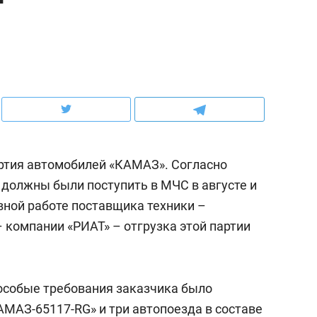
ов и
о трехкратном росте цен, дотошных
школьной формы о конт
клиентах и чудных запросах мастеров
налогах и развитии без 
ртия автомобилей «КАМАЗ». Согласно
должны были поступить в МЧС в августе и
вной работе поставщика техники –
компании «РИАТ» – отгрузка этой партии
ндуем
Рекомендуем
мер до квартиры и Face
Опыт выживания в дик
 особые требования заказчика было
сто ключа: какой будет
природе, работа
АМАЗ-65117-RG» и три автопоезда в составе
асность в ЖК «Нова»
с ментальным и физич