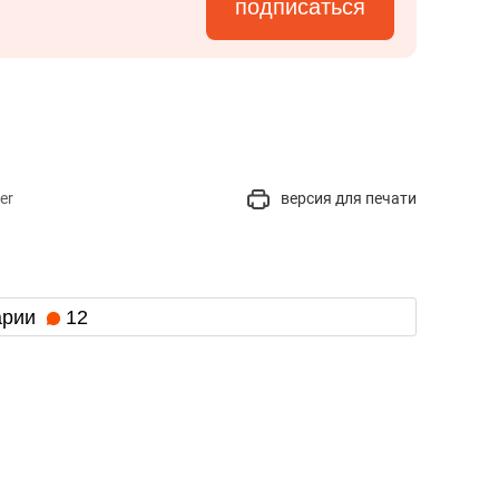
подписаться
er
версия для печати
арии
12