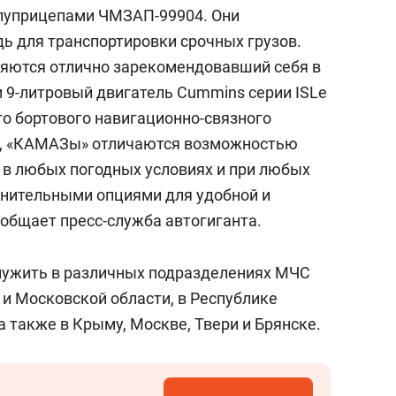
состоянием как основа
олуприцепами ЧМЗАП-99904. Они
антихрупких команд
ь для транспортировки срочных грузов.
ляются отлично зарекомендовавший себя в
 9-литровый двигатель Cummins серии ISLe
го бортового навигационно-связного
о, «КАМАЗы» отличаются возможностью
 в любых погодных условиях и при любых
лнительными опциями для удобной и
общает пресс-служба автогиганта.
лужить в различных подразделениях МЧС
й и Московской области, в Республике
а также в Крыму, Москве, Твери и Брянске.