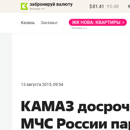
забронируй валюту
$
81.41
0.48
Казань
Закамье
Василь Мазитов
МАРТ
13 августа 2015, 09:54
«Не зная местных
КАМАЗ досроч
правил, бизнес может
потерять минимум
МЧС России п
полгода»
Как бизнесу выйти на зарубежные