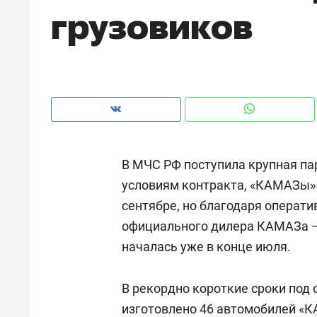
грузовиков
рынки, почему надо знать аксакал
чем интересен Оман?
В МЧС РФ поступила крупная па
условиям контракта, «КАМАЗы» 
сентябре, но благодаря операти
официального дилера КАМАЗа – 
началась уже в конце июля.
Рекомендуем
Рекоме
Как ГК «МИР ГРУПП» и ВТБ
150 ка
В рекордно короткие сроки под
создают оазис жилого
ID вме
изготовлено 46 автомобилей «К
комфорта под Казанью
безоп