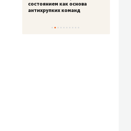
«Гонка Героев»
Казан