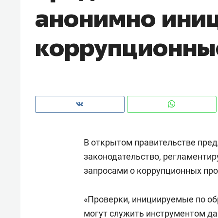
анонимно ини
рынки, почему надо знать аксакал
чем интересен Оман?
коррупционны
В открытом правительстве пре
законодательство, регламенти
запросами о коррупционных про
Рекомендуем
Рекоме
Как ГК «МИР ГРУПП» и ВТБ
150 ка
«Проверки, инициируемые по о
создают оазис жилого
ID вме
комфорта под Казанью
могут служить инструментом да
безоп