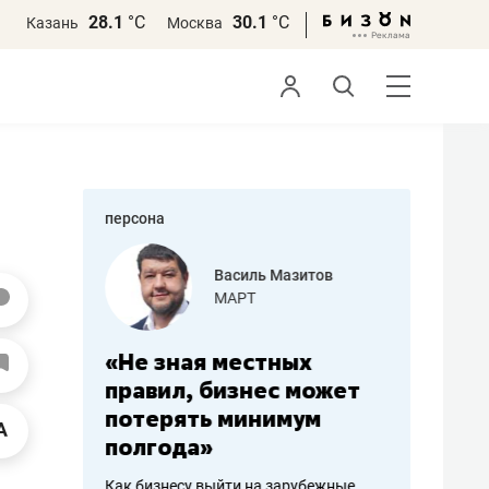
28.1
°С
30.1
°С
Казань
Москва
персона
еменова
Василь Мазитов
»
МАРТ
а: работа
«Не зная местных
«Мне лу
ечься
правил, бизнес может
не зара
вствовать
потерять минимум
чем пот
полгода»
репутац
пошиву
Как бизнесу выйти на зарубежные
Владелец от