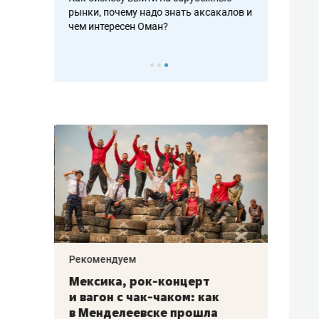
рафакте,
рынки, почему надо знать аксакалов и
о трехкратно
кредитов
чем интересен Оман?
клиентах и ч
Рекомендуем
Рекоме
ой
Мексика, рок-концерт
«Прор
и вагон с чак-чаком: как
30 ме
еским
в Менделеевске прошла
лечит