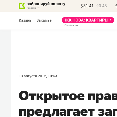
забронируй валюту
$
81.41
0.48
Казань
Закамье
Василь Мазитов
МАРТ
13 августа 2015, 10:49
«Не зная местных
Открытое пра
правил, бизнес может
потерять минимум
предлагает за
полгода»
Как бизнесу выйти на зарубежные