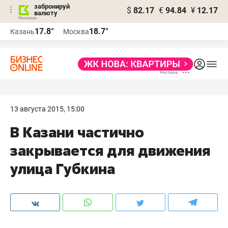
забронируй
$
82.17
€
94.84
¥
12.17
валюту
17.8°
18.7°
Казань
Москва
13 августа 2015, 15:00
В Казани частично
закрывается для движения
улица Губкина