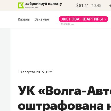
забронируй валюту
$
81.41
0.48
Казань
Закамье
Василь Мазитов
МАРТ
13 августа 2015, 15:21
«Не зная местных
УК «Волга-Ав
правил, бизнес может
потерять минимум
оштрафована н
полгода»
Как бизнесу выйти на зарубежные