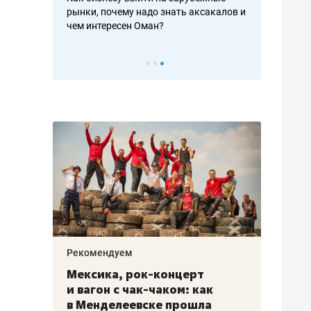
рафакте,
рынки, почему надо знать аксакалов и
о трехкратно
кредитов
чем интересен Оман?
клиентах и ч
Рекомендуем
Рекоме
ой
Мексика, рок-концерт
«Прор
и вагон с чак-чаком: как
30 ме
еским
в Менделеевске прошла
лечит