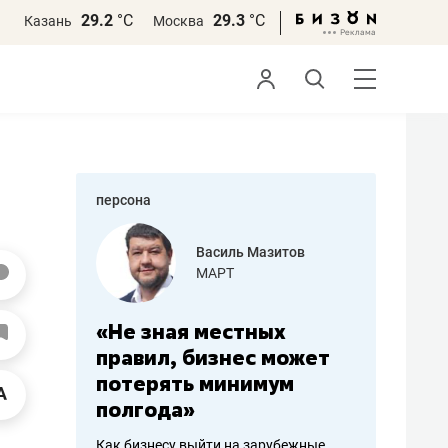
29.2
°С
29.3
°С
Казань
Москва
персона
еменова
Василь Мазитов
»
МАРТ
а: работа
«Не зная местных
«Мне лу
ечься
правил, бизнес может
не зара
вствовать
потерять минимум
чем пот
полгода»
репутац
пошиву
Как бизнесу выйти на зарубежные
Владелец от