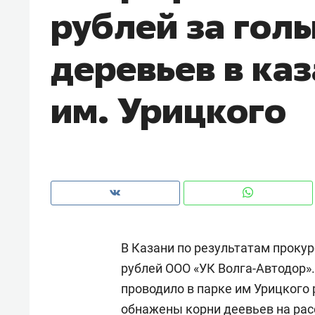
рублей за гол
рынки, почему надо знать аксакал
чем интересен Оман?
деревьев в ка
им. Урицкого
В Казани по результатам проку
Рекомендуем
Рекоме
рублей ООО «УК Волга-Автодор»
Как ГК «МИР ГРУПП» и ВТБ
150 ка
проводило в парке им Урицкого 
создают оазис жилого
ID вме
комфорта под Казанью
безоп
обнажены корни деевьев на расс