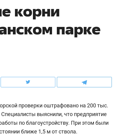
ые корни
ов и
о трехкратном росте цен, дотошных
школьной формы о конт
клиентах и чудных запросах мастеров
налогах и развитии без 
занском парке
рорской проверки оштрафовано на 200 тыс.
ндуем
Рекомендуем
. Специалисты выяснили, что предприятие
мер до квартиры и Face
Опыт выживания в дик
работы по благоустройству. При этом были
сто ключа: какой будет
природе, работа
асность в ЖК «Нова»
с ментальным и физич
тоянии ближе 1,5 м от ствола.