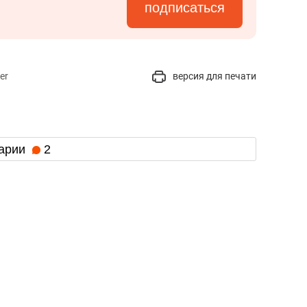
подписаться
er
версия для печати
арии
2