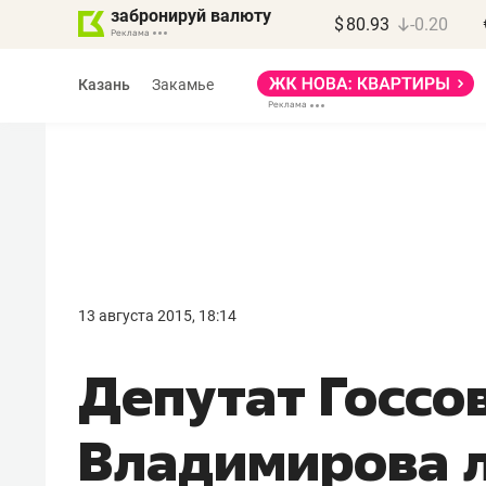
забронируй валюту
$
80.93
-0.20
Казань
Закамье
Василь Мазитов
МАРТ
13 августа 2015, 18:14
«Не зная местных
Депутат Госсо
правил, бизнес может
потерять минимум
Владимирова 
полгода»
Как бизнесу выйти на зарубежные