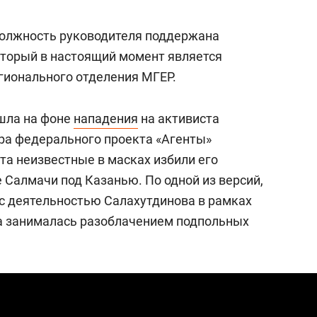
и
набережной Казанки
должность руководителя поддержана
оторый в настоящий момент является
гионального отделения МГЕР.
шла на фоне
нападения
на активиста
ра федерального проекта «Агенты»
уста неизвестные в масках избили его
 Салмачи под Казанью. По одной из версий,
с деятельностью Салахутдинова в рамках
а занималась разоблачением подпольных