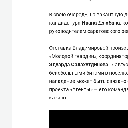
«Гонка Героев»
Казан
В свою очередь, на вакантную 
кандидатура
Ивана Дзюбана
, к
руководителем саратовского ре
Отставка Владимировой произо
«Молодой гвардии», координато
Эдуарда Салахутдинова
. 7 авг
бейсбольными битами в поселке
нападение может быть связано 
проекта «Агенты» — его команд
казино.