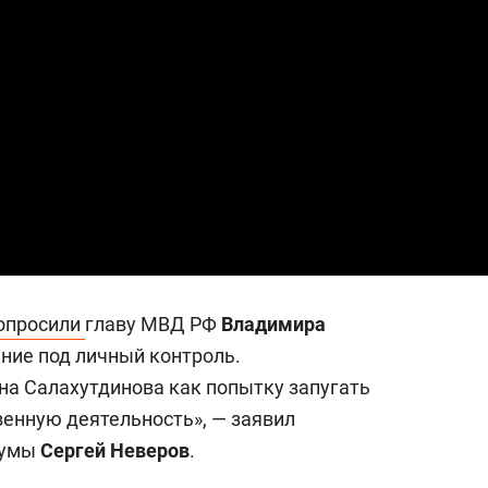
опросили
главу МВД РФ
Владимира
ние под личный контроль.
а Салахутдинова как попытку запугать
венную деятельность», — заявил
думы
Сергей Неверов
.