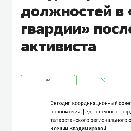
должностей в
рынки, почему надо знать аксакал
чем интересен Оман?
гвардии» посл
активиста
Сегодня координационный совет
Рекомендуем
Рекоме
полномочия федерального коор
ой
Мексика, рок-концерт
«Прор
татарстанского регионального о
и вагон с чак-чаком: как
30 ме
ским
в Менделеевске прошла
лечит
Ксении Владимировой
.