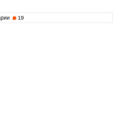
арии
19