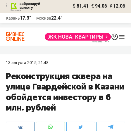
забронируй
$
81.41
€
94.06
¥
12.06
валюту
17.3°
22.4°
Казань
Москва
13 августа 2015, 21:48
Реконструкция сквера на
улице Гвардейской в Казани
обойдется инвестору в 6
млн. рублей