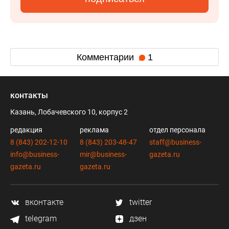
Комментарии
1
контакты
Казань, Лобачевского 10, корпус 2
редакция
реклама
отдел персонала
8 (843) 202-12-10
8 (843) 203-48-47
staff@business-
info@business-
mir@business-
gazeta.ru
gazeta.ru
gazeta.ru
вконтакте
twitter
telegram
дзен