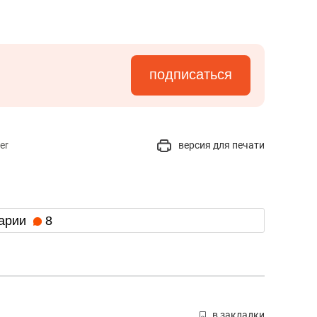
янием как основа
«Гонка Героев»
рупких команд
подписаться
er
версия для печати
арии
8
в закладки