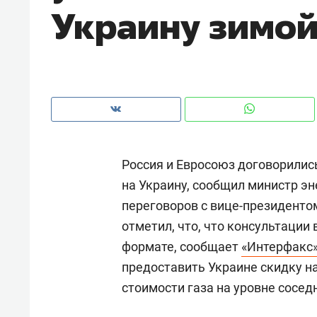
Украину зимо
Россия и Евросоюз договорились
на Украину, сообщил министр э
переговоров с вице-президент
отметил, что, что консультации
формате, сообщает
«Интерфакс
Рекомендуем
Рекоме
предоставить Украине скидку н
ВТБ
150 камер до квартиры и Face
Опыт 
стоимости газа на уровне сосед
ID вместо ключа: какой будет
приро
безопасность в ЖК «Нова»
с мен