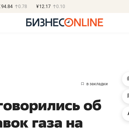
€
94.84
0.78
¥
12.17
0.10
Василь М
МАРТ
в закладки
«Не зная мест
оговорились об
правил, бизнес
потерять мини
вок газа на
полгода»
Как бизнесу выйти на з