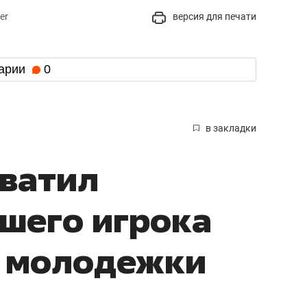
er
версия для печати
арии
0
в закладки
ватил
чшего игрока
 молодежки