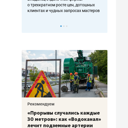
ть аксакалов и
о трехкратном росте цен, дотошных
школьной фор
клиентах и чудных запросах мастеров
налогах и раз
Рекомендуем
Рекоме
«Прорывы случались каждые
Не то
к
30 метров»: как «Водоканал»
гастр
а
лечит подземные артерии
задае