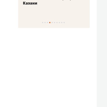
Казани
набер