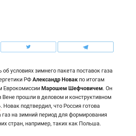
й
рынки, почему надо зна
чем интересен Оман?
 об условиях зимнего пакета поставок газа
нергетики РФ
Александр Новак
по итогам
ом Еврокомиссии
Марошем Шефчовичем
. Он
 в Вене прошли в деловом и конструктивном
»
. Новак подтвердил, что Россия готова
ндуем
Рекомендуем
а газ на зимний период для формирования
выживания в дикой
Мексика, рок-концерт
них стран, например, таких как Польша.
де, работа
и вагон с чак-чаком: ка
тальным и физическим
в Менделеевске прошл