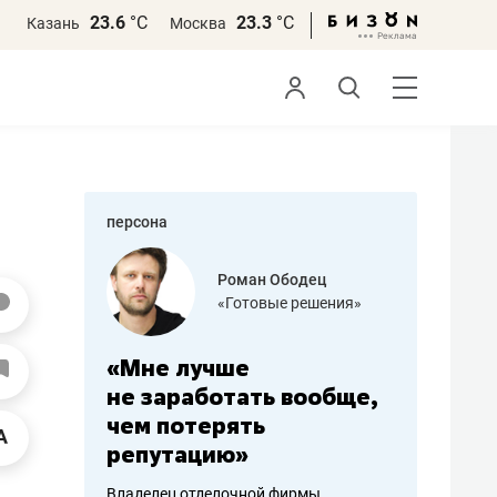
23.6
°С
23.3
°С
Казань
Москва
персона
азитов
Роман Ободец
«Готовые решения»
ных
«Мне лучше
«Мама г
 может
не заработать вообще,
помогае
мум
чем потерять
от болез
репутацию»
себя жи
арубежные
Владелец отделочной фирмы
Наследница б