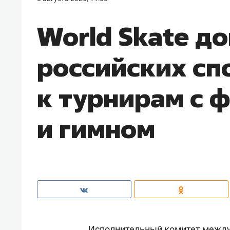
World Skate д
российских сп
к турнирам с 
и гимном
Исполнительный комитет между