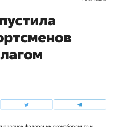
опустила
ортсменов
флагом
народной федерации скейтбординга и