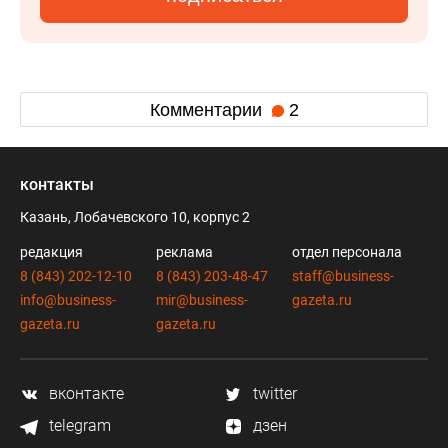
Комментарии
2
контакты
Казань, Лобачевского 10, корпус 2
редакция
реклама
отдел персонала
8 (843) 202-12-10
8 (843) 203-48-47
staff@business-
info@business-
mir@business-
gazeta.ru
gazeta.ru
gazeta.ru
вконтакте
twitter
telegram
дзен