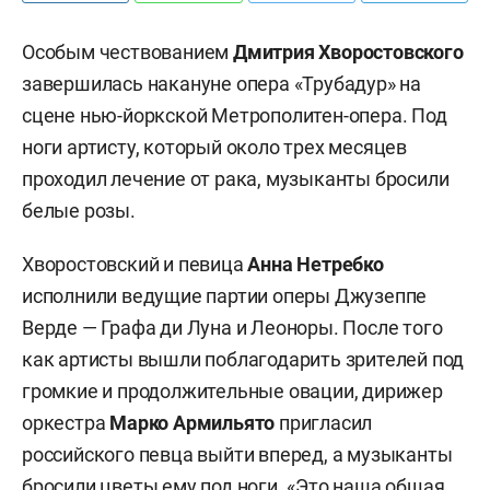
Особым чествованием
Дмитрия Хворостовского
завершилась накануне опера «Трубадур» на
сцене нью-йоркской Метрополитен-опера. Под
ноги артисту, который около трех месяцев
проходил лечение от рака, музыканты бросили
белые розы.
Хворостовский и певица
Анна Нетребко
исполнили ведущие партии оперы Джузеппе
Верде — Графа ди Луна и Леоноры. После того
как артисты вышли поблагодарить зрителей под
громкие и продолжительные овации, дирижер
оркестра
Марко Армильято
пригласил
российского певца выйти вперед, а музыканты
бросили цветы ему под ноги. «Это наша общая