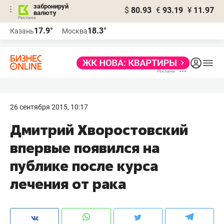
забронируй
$
80.93
€
93.19
¥
11.97
валюту
17.9°
18.3°
Казань
Москва
26 сентября 2015, 10:17
Дмитрий Хворостовский
впервые появился на
публике после курса
лечения от рака