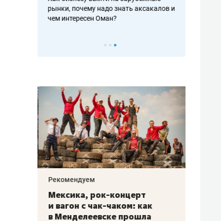
рафакте,
рынки, почему надо знать аксакалов и
о трехкратно
кредитов
чем интересен Оман?
клиентах и ч
Рекомендуем
Рекоме
ой
Мексика, рок-концерт
«Прор
и вагон с чак-чаком: как
30 ме
еским
в Менделеевске прошла
лечит