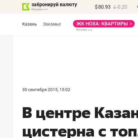
забронируй валюту
$
80.93
-0.20
Казань
Закамье
Василь Мазитов
МАРТ
30 сентября 2015, 15:02
«Не зная местных
В центре Каза
правил, бизнес может
потерять минимум
цистерна с то
полгода»
Как бизнесу выйти на зарубежные