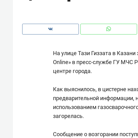
рынки, почему надо знать аксакал
чем интересен Оман?
На улице Тази Гиззата в Казани
Online» в пресс-службе ГУ МЧС Р
центре города.
Как выяснилось, в цистерне нах
предварительной информации, н
использованием газосварочного
Рекомендуем
Рекоме
загорелась.
Как ГК «МИР ГРУПП» и ВТБ
150 ка
создают оазис жилого
ID вме
Сообщение о возгорании поступи
комфорта под Казанью
безоп