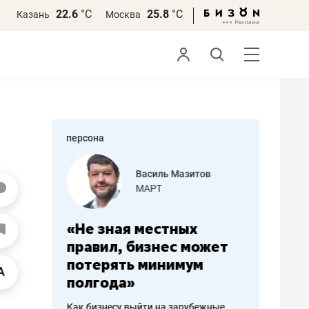
22.6
°С
25.8
°С
Казань
Москва
персона
еменова
Василь Мазитов
»
МАРТ
а: работа
«Не зная местных
«Мне лу
ечься
правил, бизнес может
не зара
вствовать
потерять минимум
чем пот
полгода»
репутац
пошиву
Как бизнесу выйти на зарубежные
Владелец от