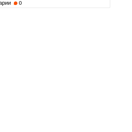
арии
0