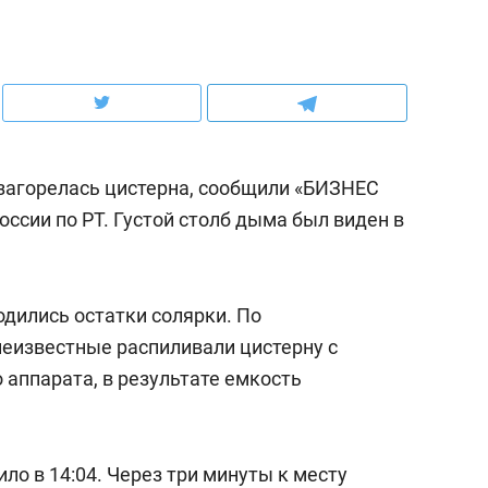
ов и
о трехкратном росте цен, дотошных
школьной формы о конт
клиентах и чудных запросах мастеров
налогах и развитии без 
 загорелась цистерна, сообщили «БИЗНЕС
оссии по РТ. Густой столб дыма был виден в
одились остатки солярки. По
еизвестные распиливали цистерну с
 аппарата, в результате емкость
ндуем
Рекомендуем
мер до квартиры и Face
Опыт выживания в дик
сто ключа: какой будет
природе, работа
ло в 14:04. Через три минуты к месту
асность в ЖК «Нова»
с ментальным и физич