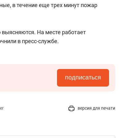
состоянием как основа
ые, в течение еще трех минут пожар
антихрупких команд
 выясняются. На месте работает
чнили в пресс-службе.
подписаться
er
версия для печати