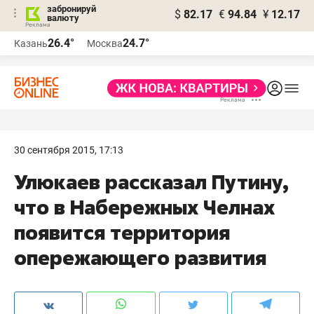
забронируй
$
82.17
€
94.84
¥
12.17
валюту
26.4°
24.7°
Казань
Москва
30 сентября 2015, 17:13
Улюкаев рассказал Путину,
что в Набережных Челнах
появится территория
опережающего развития