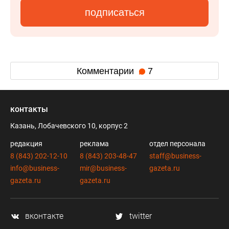
подписаться
Комментарии
7
контакты
Казань, Лобачевского 10, корпус 2
редакция
реклама
отдел персонала
8 (843) 202-12-10
8 (843) 203-48-47
staff@business-
info@business-
mir@business-
gazeta.ru
gazeta.ru
gazeta.ru
вконтакте
twitter