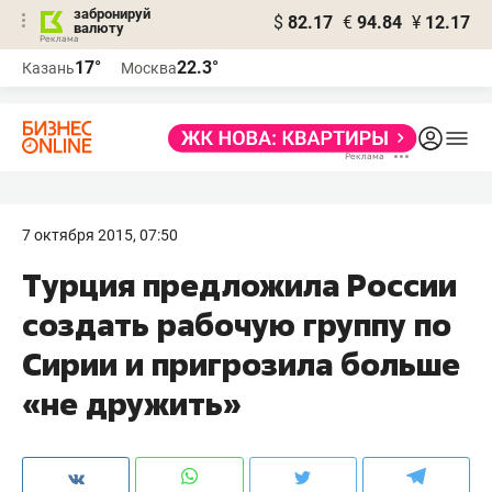
забронируй
$
82.17
€
94.84
¥
12.17
валюту
17°
22.3°
Казань
Москва
7 октября 2015, 07:50
Турция предложила России
создать рабочую группу по
Сирии и пригрозила больше
«не дружить»