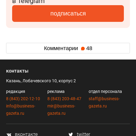
в Telegram
подписаться
Комментарии
48
контакты
Казань, Лобачевского 10, корпус 2
редакция
реклама
отдел персонала
8 (843) 202-12-10
8 (843) 203-48-47
staff@business-
info@business-
mir@business-
gazeta.ru
gazeta.ru
gazeta.ru
вконтакте
twitter