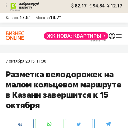
забронируй
$
82.17
€
94.84
¥
12.17
валюту
17.8°
18.7°
Казань
Москва
7 октября 2015, 11:00
Разметка велодорожек на
малом кольцевом маршруте
в Казани завершится к 15
октября