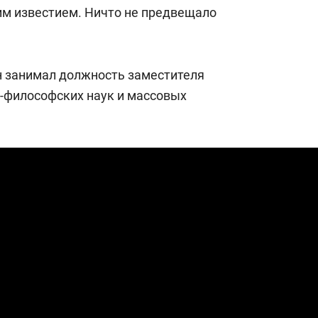
состоянием как основа
им известием. Ничто не предвещало
антихрупких команд
Он занимал должность заместителя
-философских наук и массовых