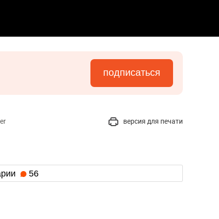
подписаться
er
версия для печати
арии
56