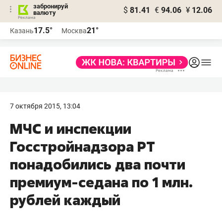
забронируй
$
81.41
€
94.06
¥
12.06
валюту
17.5°
21°
Казань
Москва
7 октября 2015, 13:04
МЧС и инспекции
Госстройнадзора РТ
понадобились два почти
премиум-седана по 1 млн.
рублей каждый